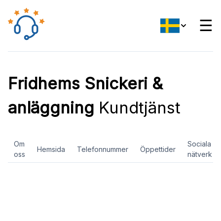
☰
Fridhems Snickeri &
anläggning
Kundtjänst
Om
Sociala
Hemsida
Telefonnummer
Öppettider
oss
nätverk