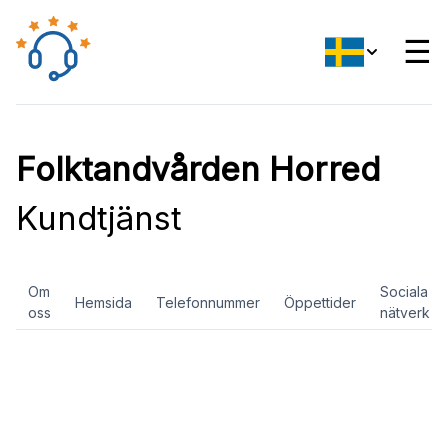
☰
Folktandvården Horred
Kundtjänst
Om
Sociala
Hemsida
Telefonnummer
Öppettider
oss
nätverk