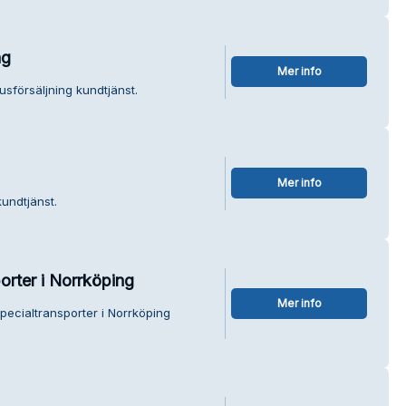
ng
Mer info
sförsäljning kundtjänst.
Mer info
undtjänst.
rter i Norrköping
Mer info
ecialtransporter i Norrköping