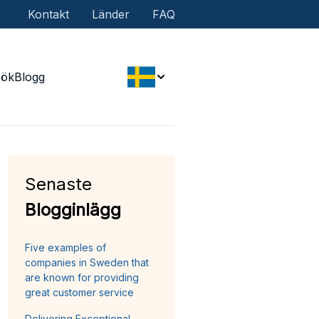
Kontakt
Länder
FAQ
Sök
Blogg
Senaste
Blogginlägg
Five examples of
companies in Sweden that
are known for providing
great customer service
Delivering Exceptional