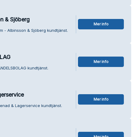
n & Sjöberg
Mer info
m - Albinsson & Sjöberg kundtjänst.
OLAG
Mer info
HANDELSBOLAG kundtjänst.
erservice
Mer info
enad & Lagerservice kundtjänst.
Mer info