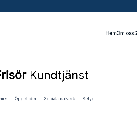
Hem
Om oss
risör
Kundtjänst
mer
Öppettider
Sociala nätverk
Betyg