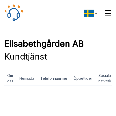
☰
Elisabethgården AB
Kundtjänst
Om
Sociala
Hemsida
Telefonnummer
Öppettider
oss
nätverk