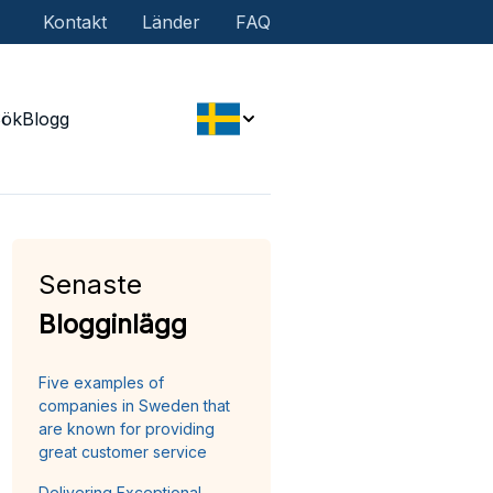
Kontakt
Länder
FAQ
Sök
Blogg
Senaste
Blogginlägg
Five examples of
companies in Sweden that
are known for providing
great customer service
Delivering Exceptional