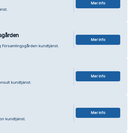
Mer info
nst.
gsgården
Mer info
ng Församlingsgården kundtjänst.
Mer info
nsult kundtjänst.
Mer info
on kundtjänst.