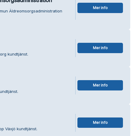
sorgsadministration
Mer info
mmun Äldreomsorgsadministration
Mer info
org kundtjänst.
Mer info
undtjänst.
Mer info
op Växjö kundtjänst.