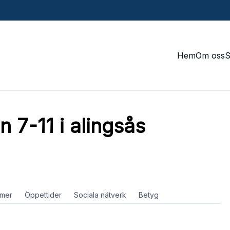
Hem
Om oss
n 7-11 i alingsås
mer
Öppettider
Sociala nätverk
Betyg