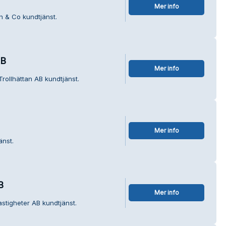
Mer info
n & Co kundtjänst.
AB
Mer info
 Trollhättan AB kundtjänst.
Mer info
änst.
B
Mer info
astigheter AB kundtjänst.