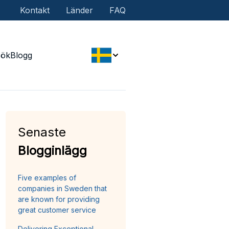
Kontakt
Länder
FAQ
Sök
Blogg
Senaste
Blogginlägg
Five examples of
companies in Sweden that
are known for providing
great customer service
Delivering Exceptional