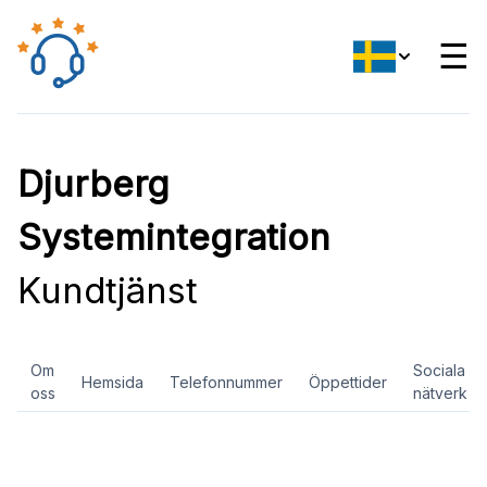
☰
Djurberg
Systemintegration
Kundtjänst
Om
Sociala
Hemsida
Telefonnummer
Öppettider
oss
nätverk