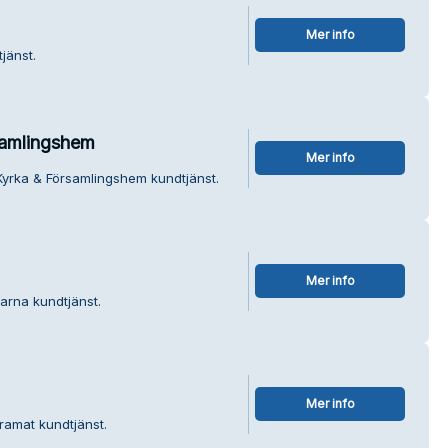
Mer info
jänst.
samlingshem
Mer info
Kyrka & Församlingshem kundtjänst.
Mer info
arna kundtjänst.
Mer info
ramat kundtjänst.