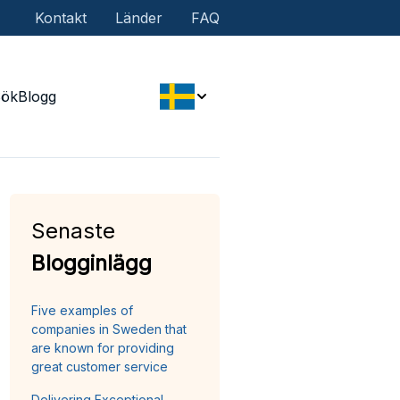
Kontakt
Länder
FAQ
Sök
Blogg
Senaste
Blogginlägg
Five examples of
companies in Sweden that
are known for providing
great customer service
Delivering Exceptional