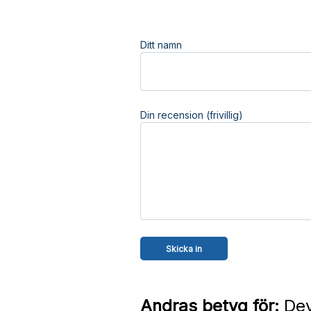
Ditt namn
Din recension (frivillig)
Andras betyg för:
Dev