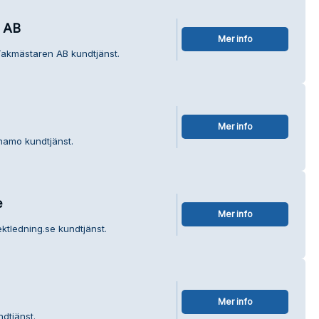
 AB
Mer info
Takmästaren AB kundtjänst.
Mer info
rnamo kundtjänst.
e
Mer info
ktledning.se kundtjänst.
Mer info
ndtjänst.