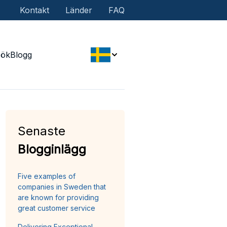
Kontakt
Länder
FAQ
Sök
Blogg
Senaste
Blogginlägg
Five examples of
companies in Sweden that
are known for providing
great customer service
Delivering Exceptional