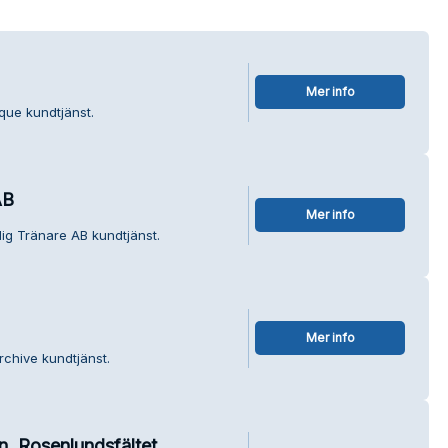
Mer info
que kundtjänst.
AB
Mer info
lig Tränare AB kundtjänst.
Mer info
rchive kundtjänst.
n, Rosenlundsfältet