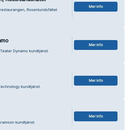
Mer info
arestaurangen, Rosenlundsfältet
namo
Mer info
 - Teater Dynamo kundtjänst.
Mer info
Technology kundtjänst.
Mer info
bramson kundtjänst.