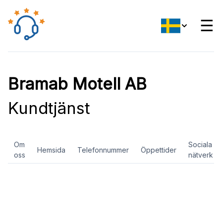
☰
Bramab Motell AB
Kundtjänst
Om
Sociala
Hemsida
Telefonnummer
Öppettider
oss
nätverk