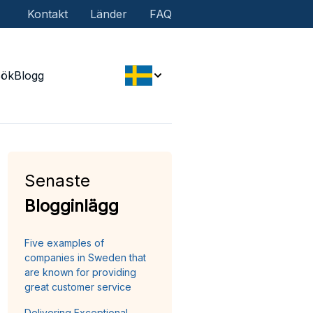
Kontakt
Länder
FAQ
Sök
Blogg
Senaste
Blogginlägg
Five examples of
companies in Sweden that
are known for providing
great customer service
Delivering Exceptional