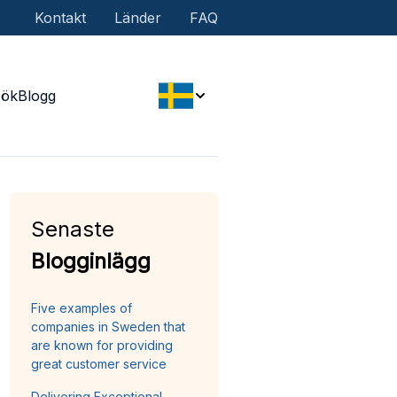
Kontakt
Länder
FAQ
Sök
Blogg
Senaste
Blogginlägg
Five examples of
companies in Sweden that
are known for providing
great customer service
Delivering Exceptional