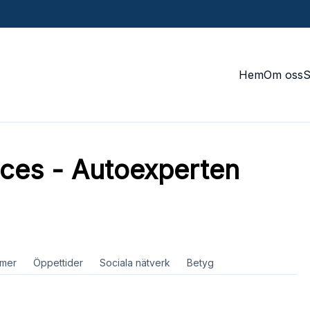
Hem
Om oss
ices - Autoexperten
mer
Öppettider
Sociala nätverk
Betyg