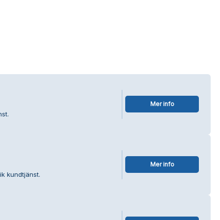
Mer info
st.
Mer info
ik kundtjänst.