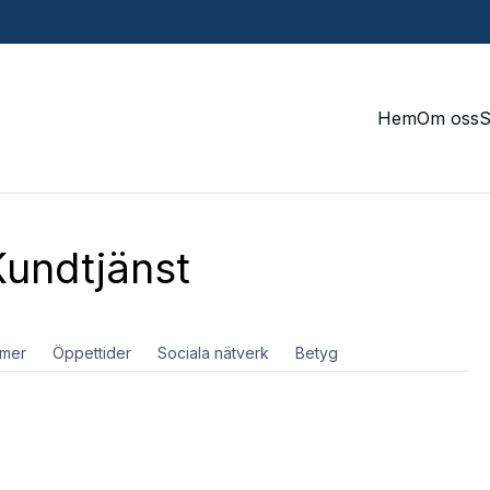
Hem
Om oss
undtjänst
mer
Öppettider
Sociala nätverk
Betyg