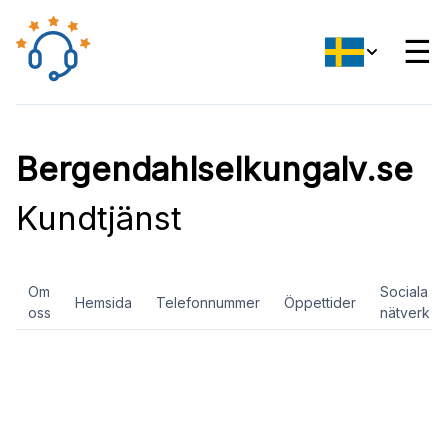
☰
Bergendahlselkungalv.se
Kundtjänst
Om
Sociala
Hemsida
Telefonnummer
Öppettider
oss
nätverk