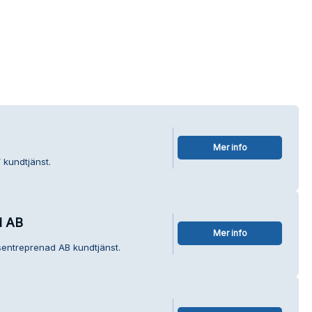
Mer info
 kundtjänst.
d AB
Mer info
sentreprenad AB kundtjänst.