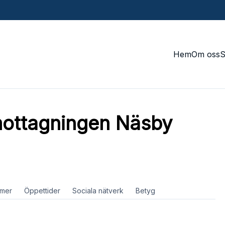
Hem
Om oss
ottagningen Näsby
mer
Öppettider
Sociala nätverk
Betyg