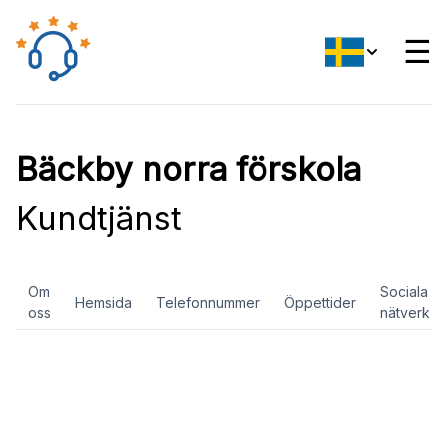
☰
Bäckby norra förskola
Kundtjänst
Om
Sociala
Hemsida
Telefonnummer
Öppettider
oss
nätverk