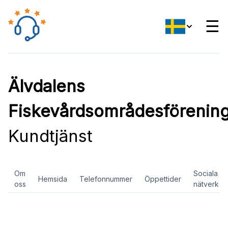
☰
Älvdalens
Fiskevårdsområdesförenin
Kundtjänst
Om
Sociala
Hemsida
Telefonnummer
Öppettider
oss
nätverk