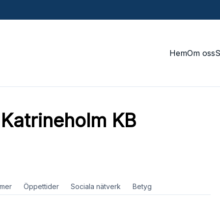
Hem
Om oss
i Katrineholm KB
mer
Öppettider
Sociala nätverk
Betyg