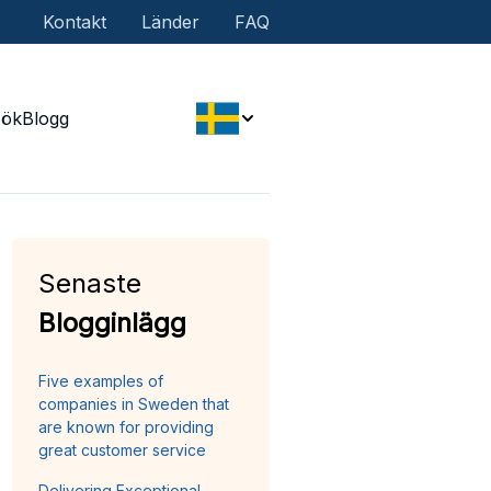
Kontakt
Länder
FAQ
Sök
Blogg
Senaste
Blogginlägg
Five examples of
companies in Sweden that
are known for providing
great customer service
Delivering Exceptional