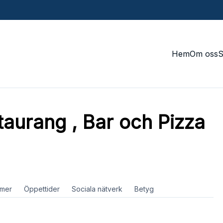
Hem
Om oss
staurang , Bar och Pizza
mer
Öppettider
Sociala nätverk
Betyg