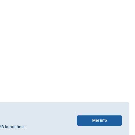
Mer info
AB kundtjänst.