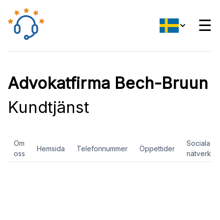
☰
Advokatfirma Bech-Bruun
Kundtjänst
Om
Sociala
Hemsida
Telefonnummer
Öppettider
oss
nätverk