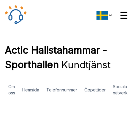
☰
Actic Hallstahammar -
Sporthallen
Kundtjänst
Om
Sociala
Hemsida
Telefonnummer
Öppettider
oss
nätverk