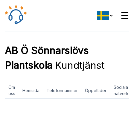
☰
AB Ö Sönnarslövs
Plantskola
Kundtjänst
Om
Sociala
Hemsida
Telefonnummer
Öppettider
oss
nätverk