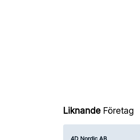
Liknande
Företag
4D Nordic AB