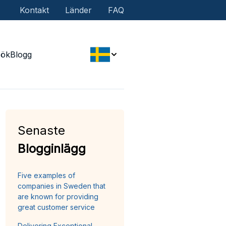
Kontakt
Länder
FAQ
Sök
Blogg
Senaste
Blogginlägg
Five examples of
companies in Sweden that
are known for providing
great customer service
Delivering Exceptional