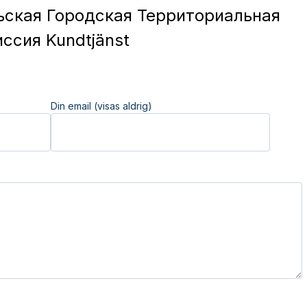
ская Городская Территориальная
ссия Kundtjänst
Din email (visas aldrig)