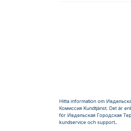
Hitta information om Ивдельс
Комиссия Kundtjänst. Det är enk
för Ивдельская Городская Те
kundservice och support..