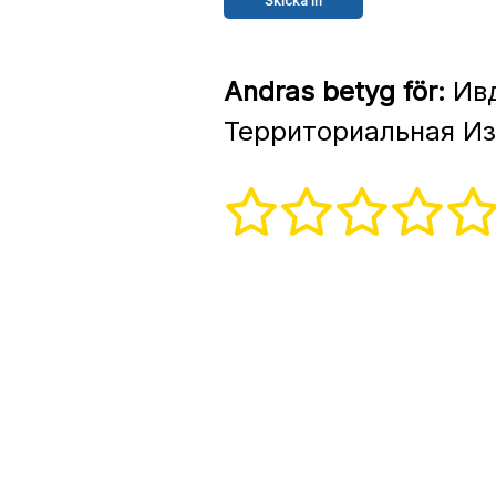
Andras betyg för:
Ивд
Территориальная Из