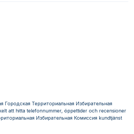
кая Городская Территориальная Избирательная
elt att hitta telefonnummer, öppettider och recensioner
рриториальная Избирательная Комиссия kundtjänst