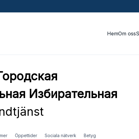
Hem
Om oss
Городская
ьная Избирательная
dtjänst
mer
Öppettider
Sociala nätverk
Betyg